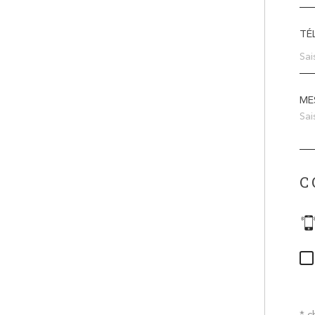
TÉ
ME
C