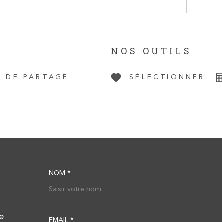
NOS OUTILS
S DE PARTAGE
SÉLECTIONNER
NOM *
TRAD_MELTEM_VOS
e
EMAIL *