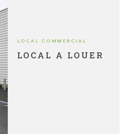
CONNAÎTRE
DE MON BI
INVESTISS
LOCAL COMMERCIAL
LOCATIF
LOCAL A LOUER
MON PROJE
IMMOBILIER
CONTACT