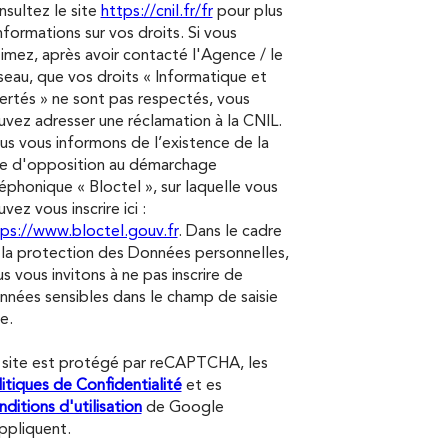
sultez le site
https://cnil.fr/fr
pour plus
nformations sur vos droits. Si vous
imez, après avoir contacté l'Agence / le
eau, que vos droits « Informatique et
ertés » ne sont pas respectés, vous
vez adresser une réclamation à la CNIL.
s vous informons de l’existence de la
te d'opposition au démarchage
éphonique « Bloctel », sur laquelle vous
vez vous inscrire ici :
ps://www.bloctel.gouv.fr
. Dans le cadre
la protection des Données personnelles,
s vous invitons à ne pas inscrire de
nées sensibles dans le champ de saisie
re.
 site est protégé par reCAPTCHA, les
itiques de Confidentialité
et es
ditions d'utilisation
de Google
ppliquent.