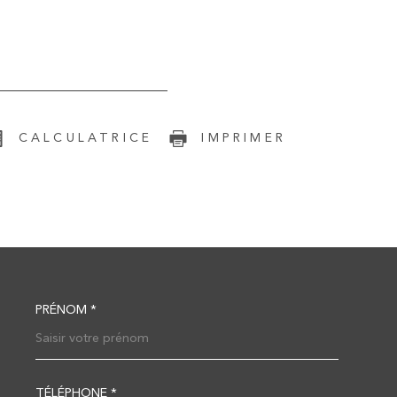
CALCULATRICE
IMPRIMER
PRÉNOM *
COORDONNEES
TÉLÉPHONE *