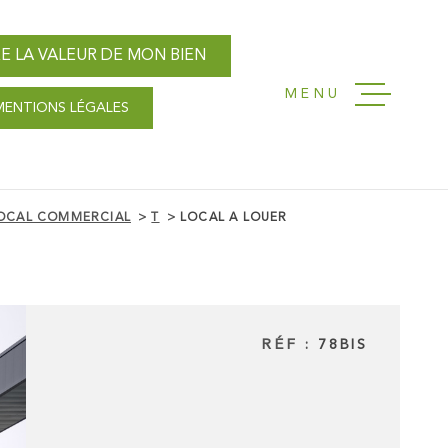
E LA VALEUR DE MON BIEN
MENU
MENTIONS LÉGALES
ACCUEIL
NOS AGENC
OCAL COMMERCIAL
T
LOCAL A LOUER
VENTES
LOCATIONS
RÉF :
78BIS
GESTION L