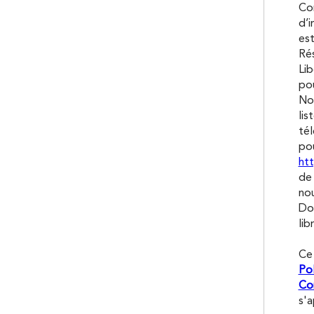
Con
d’i
est
Rés
Lib
pou
Nou
lis
tél
pou
htt
de 
nou
Don
lib
Ce
Pol
Con
s'a