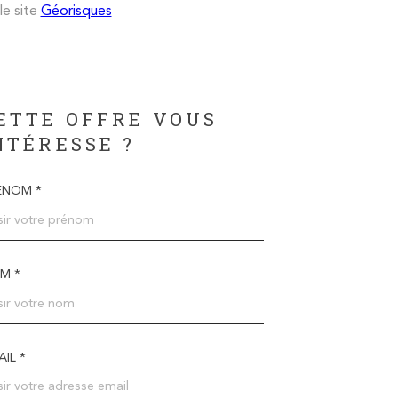
le site
Géorisques
ETTE OFFRE VOUS
NTÉRESSE ?
ÉNOM *
M *
IL *