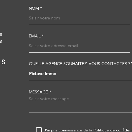
NOM *
TRAD_MELTEM_VOS
e
EMAIL *
s
RS
AGENCE DE LEZAY
A
QUELLE AGENCE SOUHAITEZ-VOUS CONTACTER ?
TRAD_MELTEM_VOR
Pictave Immo
05 49 50 78 20
contact@pictave-immo.com
MESSAGE *
27 rue de Melle,
79 120
Lezay
RÈGLEMENTATION
J'ai pris connaissance de la Politique de confiden