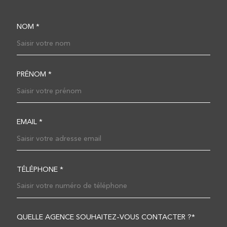
NOM *
TRAD_MELTEM_VOSCOOR
PRÉNOM *
EMAIL *
TÉLÉPHONE *
QUELLE AGENCE SOUHAITEZ-VOUS CONTACTER ?*
TRAD_MELTEM_VOREDEM