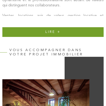
dynamisme et le professionnalisme sont autant de valeurs
qui distinguent nos collaborateurs.
Ventes, locations, avis de valeur, gestion locative et
investissement locatif, PICTAVE immo vous propose
l’ensemble de ces services immobiliers sur les secteurs
de Poitiers et Lusignan (Vienne 86), Vasles et Lezay (Deux-
LIRE +
Sèvres 79).
En quelques chiffres, l’activité immobilière de PICTAVE
VOUS ACCOMPAGNER DANS
immo, c’est une moyenne annuelle de 150 ventes de
VOTRE PROJET IMMOBILIER
maisons et d’appartements, de 75 locations, et un
portefeuille de près de 215 logements en gestion locative.
Un projet de vente, d'achat ou de location immobilière ?
Contactez-nous !