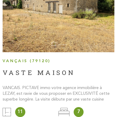
VOIR LE BIEN
VANÇAIS (79120)
VASTE MAISON
VANCAIS. PICTAVE immo votre agence immobilière à
LEZAY, est ravie de vous proposer en EXCLUSIVITÉ cette
superbe longère. La visite débute par une vaste cuisine
ornée d’un carrelage hexagonal d’époque, puis se poursuit
par un séjour authentique avec son sol en pierres d’église et
11
7
sa cheminée, idéal pour les amateurs de matériaux anciens.