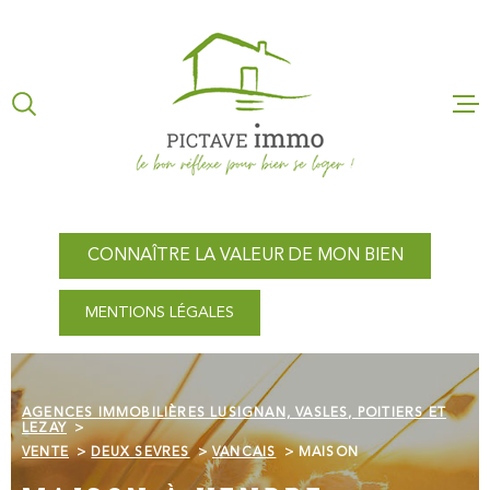
Aller
Aller
Aller
Aller
à
à
au
au
:
la
menu
contenu
recherche
principal
ACCUEIL
NOS AGEN
CONNAÎTRE LA VALEUR DE MON BIEN
VENTES
MENTIONS LÉGALES
LOCATION
GESTION L
AGENCES IMMOBILIÈRES LUSIGNAN, VASLES, POITIERS ET
LEZAY
VENTE
DEUX SEVRES
VANCAIS
MAISON
CONNAÎTRE
VALEUR DE