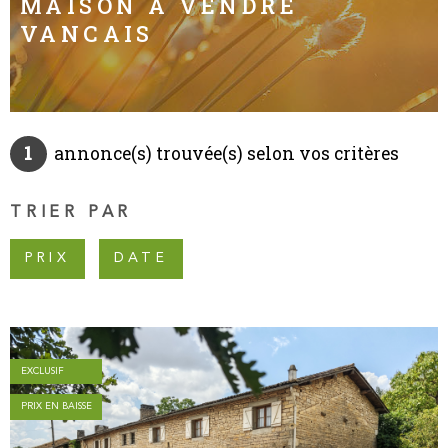
MAISON À VENDRE
VANCAIS
INVESTISS
LOCATIF
MON PROJ
IMMOBILIE
1
annonce(s) trouvée(s) selon vos critères
CONTACT
TRIER PAR
PRIX
DATE
EXCLUSIF
PRIX EN BAISSE