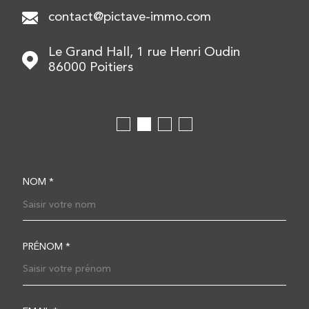
contact@pictave-immo.com
Le Grand Hall, 1 rue Henri Oudin
86000
Poitiers
NOM *
TRAD_MELTEM_VOSCOOR
PRÉNOM *