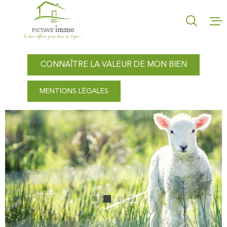
Aller
Aller
Aller
Aller
à
à
au
au
:
la
menu
contenu
recherche
principal
CONNAÎTRE LA VALEUR DE MON BIEN
ACCUEIL
MENTIONS LÉGALES
NOS AGEN
VENTES
LOCATION
GESTION L
CONNAÎTRE
VALEUR DE