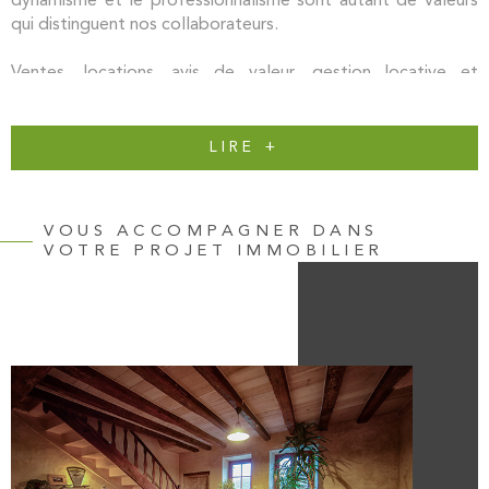
dynamisme et le professionnalisme sont autant de valeurs
qui distinguent nos collaborateurs.
Ventes, locations, avis de valeur, gestion locative et
investissement locatif, PICTAVE immo vous propose
l’ensemble de ces services immobiliers sur les secteurs
de Poitiers et Lusignan (Vienne 86), Vasles et Lezay (Deux-
LIRE +
Sèvres 79).
En quelques chiffres, l’activité immobilière de PICTAVE
VOUS ACCOMPAGNER DANS
immo, c’est une moyenne annuelle de 150 ventes de
VOTRE PROJET IMMOBILIER
maisons et d’appartements, de 75 locations, et un
portefeuille de près de 215 logements en gestion locative.
Un projet de vente, d'achat ou de location immobilière ?
Contactez-nous !