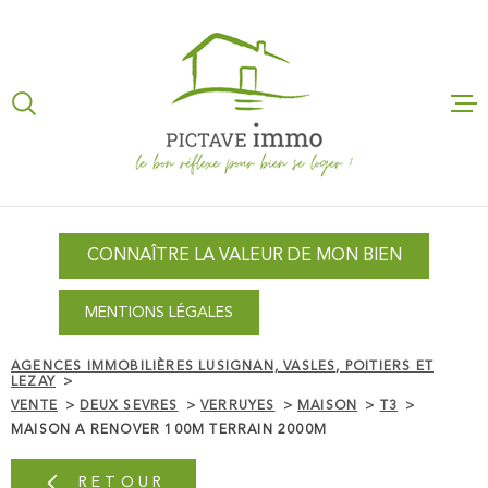
Aller
Aller
Aller
Aller
à
à
au
au
:
la
menu
contenu
recherche
principal
ACCUEIL
NOS AGEN
CONNAÎTRE LA VALEUR DE MON BIEN
VENTES
MENTIONS LÉGALES
LOCATION
AGENCES IMMOBILIÈRES LUSIGNAN, VASLES, POITIERS ET
LEZAY
GESTION L
VENTE
DEUX SEVRES
VERRUYES
MAISON
T3
MAISON A RENOVER 100M TERRAIN 2000M
CONNAÎTRE
RETOUR
VALEUR DE