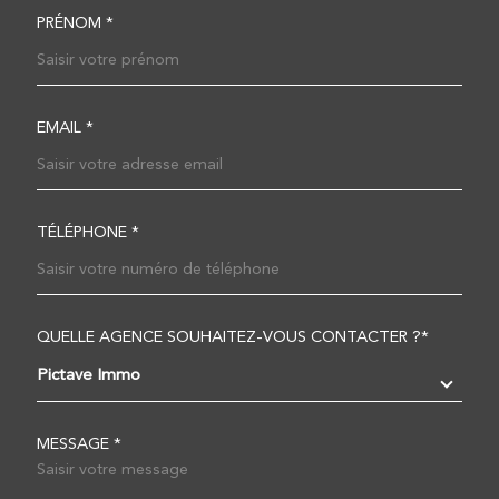
PRÉNOM *
EMAIL *
TÉLÉPHONE *
QUELLE AGENCE SOUHAITEZ-VOUS CONTACTER ?*
TRAD_MELTEM_VOREDEM
Pictave Immo
MESSAGE *