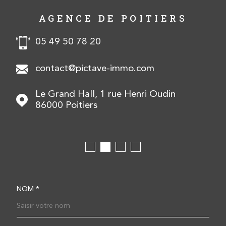
AGENCE DE POITIERS
05 49 50 78 20
contact@pictave-immo.com
Le Grand Hall, 1 rue Henri Oudin
86000
Poitiers
NOM *
TRAD_MELTEM_VOSCOOR