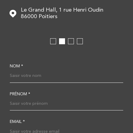
Le Grand Hall, 1 rue Henri Oudin
86000
Poitiers
NOM *
TRAD_MELTEM_VOSCOOR
PRÉNOM *
EMAIL *