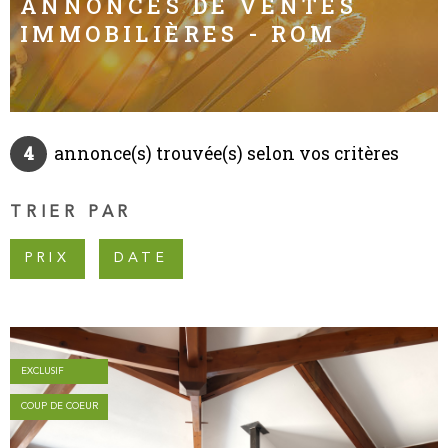
ANNONCES DE VENTES
IMMOBILIÈRES - ROM
INVESTISS
LOCATIF
MON PROJ
IMMOBILIE
4
annonce(s) trouvée(s) selon vos critères
CONTACT
TRIER PAR
PRIX
DATE
EXCLUSIF
COUP DE COEUR