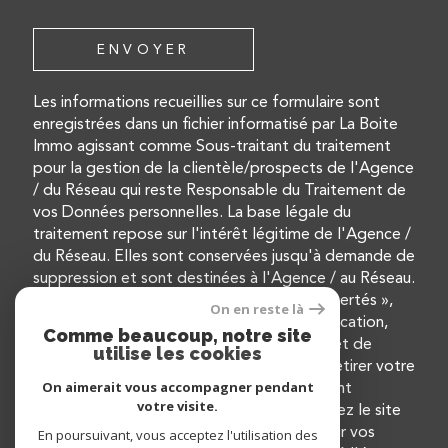
ENVOYER
Les informations recueillies sur ce formulaire sont
enregistrées dans un fichier informatisé par La Boite
Immo agissant comme Sous-traitant du traitement
pour la gestion de la clientèle/prospects de l'Agence
/ du Réseau qui reste Responsable du Traitement de
vos Données personnelles. La base légale du
traitement repose sur l'intérêt légitime de l'Agence /
du Réseau. Elles sont conservées jusqu'à demande de
suppression et sont destinées à l'Agence / au Réseau.
Conformément à la loi « informatique et libertés »,
On en reste là
vous disposez des droits d’accès, de rectification,
Comme beaucoup, notre site
d’effacement, d’opposition, de limitation et de
utilise les cookies
portabilité de vos données. Vous pouvez retirer votre
On aimerait vous accompagner pendant
consentement à tout moment en contactant
votre visite.
directement l’Agence / Le Réseau. Consultez le site
https://cnil.fr/fr
pour plus d’informations sur vos
En poursuivant, vous acceptez l'utilisation des