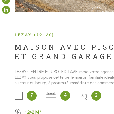
LEZAY (79120)
MAISON AVEC PIS
ET GRAND GARAGE
LEZAY CENTRE BOURG. PICTAVE immo votre agence i
LEZAY vous propose cette belle maison familiale idéa
au cœur du bourg, à proximité immédiate des commerc
services. Implantée sur un terrain clos de murs de plus 
cette propriété offre de beaux volumes. Le premier é
7
4
2
comprend une agréable entrée, une cuisine aménagée 
avec accès direct à la terrasse, un salon avec cheminée, 
manger, une chambre, une salle d'eau ainsi qu'un WC i
1242 M²