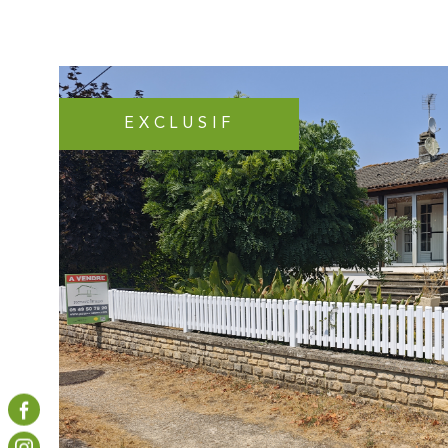
qui communique avec une ancienne étable de 47m², un 
seconde étable et pour finir une grange ouverte. Idéal
cette maison se trouve à seulement 5 minutes du cent
LEZAY, avec l'ensemble des commerces et services de 
boulangeries, bar, tabac- presse, restaurants, supermarc
EXCLUSIF
médecins, dentistes, pharmacies ainsi que les établiss
scolaires. Les informations sur les risques auxquels ce b
exposé sont disponibles sur le site Géorisques
VOIR LE B