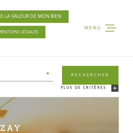
E LA VALEUR DE MON BIEN
MENU
MENTIONS LÉGALES
ACCUEIL
NOS AGENC
T
RECHERCHER
VENTES
PLUS DE CRITÈRES
LOCATIONS
GESTION L
EZAY