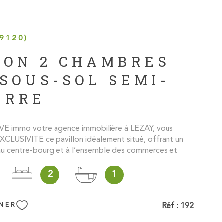
9120)
SON 2 CHAMBRES
SOUS-SOL SEMI-
ERRE
VE immo votre agence immobilière à LEZAY, vous
XCLUSIVITE ce pavillon idéalement situé, offrant un
au centre-bourg et à l’ensemble des commerces et
oximité : boulangeries, bar, tabac-presse, restaurants,
leuriste, médecins, dentistes, pharmacies ainsi que les
2
1
 découvrir cette maison sur sous-sol semi-enterré. À
se compose d'une véranda sur l'avant de la maison,
d’une jolie cuisine équipée, d'un séjour lumineux,de
Réf :
192
NNER
, d’une belle salle de bain avec bidet, d’un WC. Le