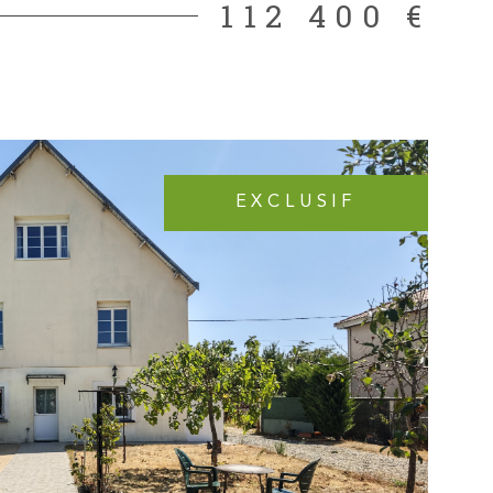
112 400 €
a les bricoleurs avec un espace garage atelier et
'extérieur, vous bénéficierez d'un jardin privatif clos de
² avec un puit. Assainissement tout à l'égout. Les
ur les risques auxquels ce bien est exposé sont
r le site Géorisques
EXCLUSIF
IR LE BIEN