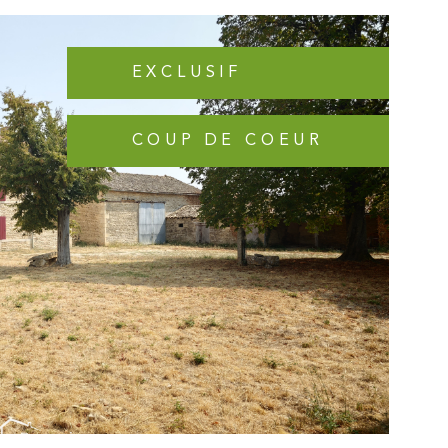
rces et services sont accessibles à pied (boulangeries,
esse, restaurants, supermarché, magasin de bricolage,
ecins, dentistes, pharmacies), sans oublier les écoles,
le au primaire. Les informations sur les risques auxquels
EXCLUSIF
xposé sont disponibles sur le site Géorisques
COUP DE COEUR
IR LE BIEN