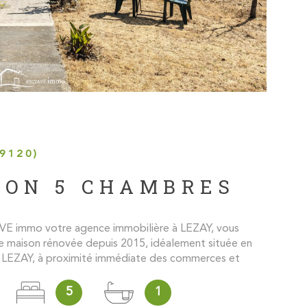
9120)
SON 5 CHAMBRES
VE immo votre agence immobilière à LEZAY, vous
 maison rénovée depuis 2015, idéalement située en
 LEZAY, à proximité immédiate des commerces et
langerie, bars, tabac-presse, restaurants, supermarché,
fessionnels de santé (médecins, dentistes, pharmacies)
5
1
établissements scolaires de la maternelle au collège.