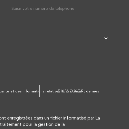
GENCE DE VASLES
PICTA
*
EDEMANDE
05 49 50 78 20
05 49 50
contact@pictave-immo.com
contact@
6 place du 25 Août
79340
Vasles
3 rue Pi
ENVOYER
tialité et des informations relatives au traitement de mes
sont enregistrées dans un fichier informatisé par La
raitement pour la gestion de la