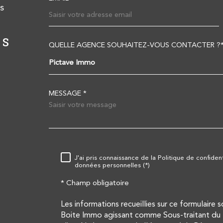
s
RS
AGENCE DE LEZAY
A
QUELLE AGENCE SOUHAITEZ-VOUS CONTACTER ?
TRAD_MELTEM_VOR
Pictave Immo
05 49 50 78 20
contact@pictave-immo.com
MESSAGE *
27 rue de Melle,
79 120
Lezay
RÈGLEMENTATION
J'ai pris connaissance de la Politique de confiden
données personnelles (*)
* Champ obligatoire
Les informations recueillies sur ce formulaire 
Boite Immo agissant comme Sous-traitant du t