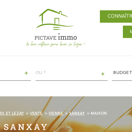
CONNAÎTR
VILLE
Budget
BUDGE
RS ET LEZAY
VENTE
VIENNE
SANXAY
MAISON
E SANXAY