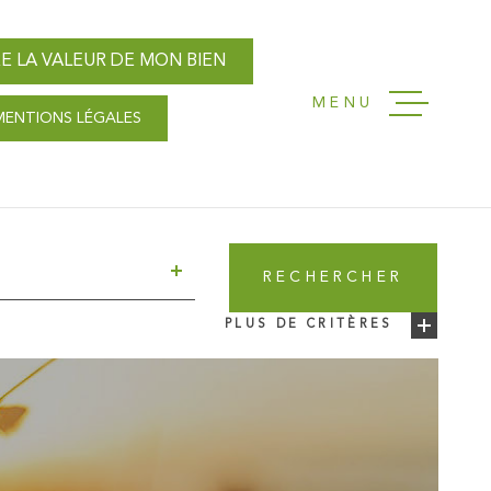
E LA VALEUR DE MON BIEN
MENU
MENTIONS LÉGALES
ACCUEIL
NOS AGENC
T
RECHERCHER
VENTES
PLUS DE CRITÈRES
LOCATIONS
GESTION L