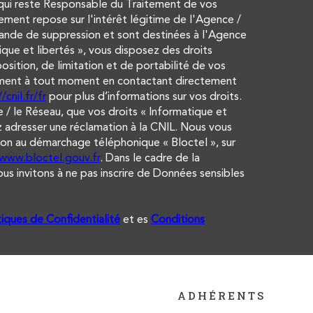
qui reste Responsable du Traitement de vos
ement repose sur l'intérêt légitime de l'Agence /
ande de suppression et sont destinées à l'Agence
que et libertés », vous disposez des droits
osition, de limitation et de portabilité de vos
ement à tout moment en contactant directement
/cnil.fr/fr
pour plus d’informations sur vos droits.
 / le Réseau, que vos droits « Informatique et
 adresser une réclamation à la CNIL. Nous vous
tion au démarchage téléphonique « Bloctel », sur
/www.bloctel.gouv.fr
. Dans le cadre de la
s invitons à ne pas inscrire de Données sensibles
tiques de Confidentialité
et es
Conditions
ADHÉRENTS