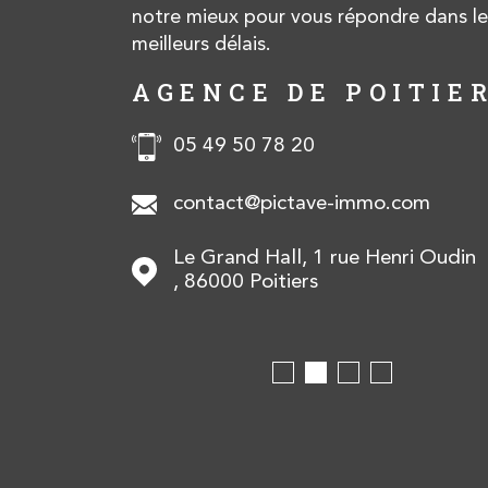
notre mieux pour vous répondre dans le
meilleurs délais.
O
AGENCE DE POITIE
05 49 50 78 20
com
contact@pictave-immo.com
Le Grand Hall, 1 rue Henri Oudin
600
Lusignan
86000
Poitiers