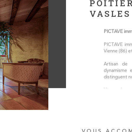
POITIE
VASLES
PICTAVE immo,
PICTAVE immo
Vienne (86) e
Artisan de l
dynamisme e
distinguent n
Ventes, locat
locatif, PIC
immobiliers 
Vasles et Lez
En quelques c
une moyen
VOUS ACCO