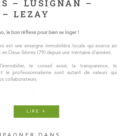
RS – LUSIGNAN –
 – LEZAY
 le bon réflexe pour bien se loger !
 est une enseigne immobilière locale qui exerce en
t en Deux-Sèvres (79) depuis une trentaine d’années.
’immobilier, le conseil avisé, la transparence, le
t le professionnalisme sont autant de valeurs qui
os collaborateurs.
ions, avis de valeur, gestion locative et investissement
TAVE immo vous propose l’ensemble de ces services
sur les secteurs de Poitiers et Lusignan (Vienne 86),
LIRE +
ay (Deux-Sèvres 79).
hiffres, l’activité immobilière de PICTAVE immo, c’est
ne annuelle de 150 ventes de maisons et
MPAGNER DANS