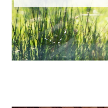
CH
ER
CH
E