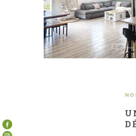
NO
U
D