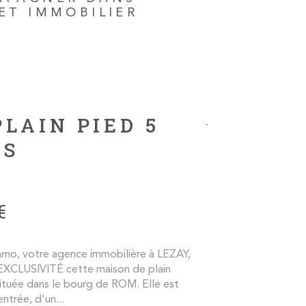
s, de 75 locations, et un portefeuille de près de 215
ET IMMOBILIER
 gestion locative.
e vente, d'achat ou de location immobilière ?
us !
LAIN PIED 5
ES
€
o, votre agence immobilière à LEZAY,
EXCLUSIVITÉ cette maison de plain
ituée dans le bourg de ROM. Elle est
trée, d'un...