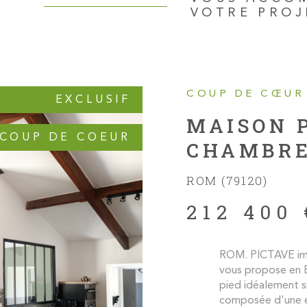
d’appartement
VOTRE PROJ
logements en
Un projet d
Contactez-no
COUP DE CŒUR
EXCLUSIF
MAISON P
COUP DE COEUR
CHAMBR
ROM (79120)
212 400 
ROM. PICTAVE imm
vous propose en 
pied idéalement s
composée d'une en