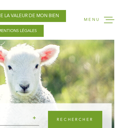
E LA VALEUR DE MON BIEN
MENU
MENTIONS LÉGALES
ACCUEIL
NOS AGENC
VENTES
LOCATIONS
GESTION L
RECHERCHER