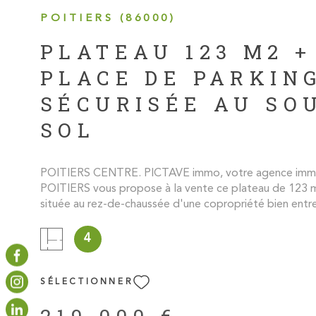
POITIERS (86000)
PLATEAU 123 M2 +
PLACE DE PARKIN
SÉCURISÉE AU SO
SOL
POITIERS CENTRE. PICTAVE immo, votre agence immo
POITIERS vous propose à la vente ce plateau de 123 
située au rez-de-chaussée d'une copropriété bien entr
l'HYPERCENTRE de POITIERS. Actuellement aménagé 
il est facilement envisageable de le transformer en ap
4
(sous réserve des autorisations administratives et techni
composé de plusieurs espaces cloisonnés (bureaux et sa
dont une partie donne du côté cour de la résidence, au
SÉLECTIONNER
fenêtres de part et d'autres apportent une belle lumin
l'ensemble. L'entrée indépendante au sein de la coprop