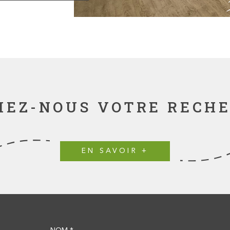
lace de
le ! Chauffage
rt potentiel
es annuelles de
 d'acheter
vous est
POITIERS
IEZ-NOUS VOTRE RECH
EN SAVOIR +