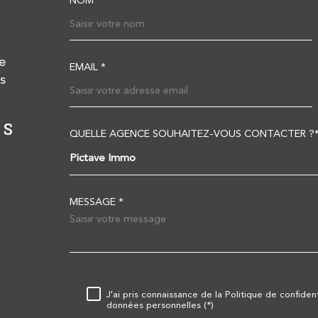
NOM *
TRAD_MELTEM_VOS
e
EMAIL *
s
RS
AGENCE DE LEZAY
A
QUELLE AGENCE SOUHAITEZ-VOUS CONTACTER ?
TRAD_MELTEM_VOR
Pictave Immo
05 49 50 78 20
contact@pictave-immo.com
MESSAGE *
27 rue de Melle,
79 120
Lezay
RÈGLEMENTATION
J'ai pris connaissance de la Politique de confiden
données personnelles (*)