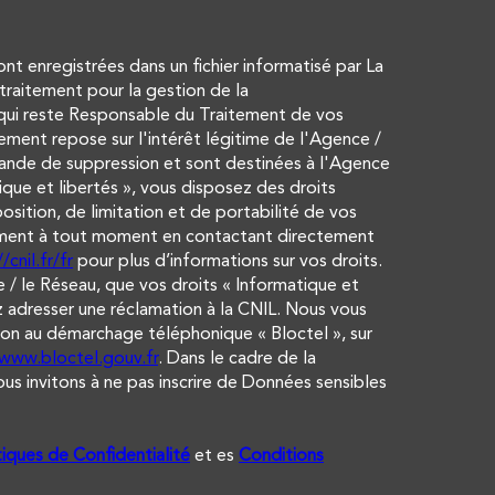
sont enregistrées dans un fichier informatisé par La
raitement pour la gestion de la
qui reste Responsable du Traitement de vos
ement repose sur l'intérêt légitime de l'Agence /
ande de suppression et sont destinées à l'Agence
que et libertés », vous disposez des droits
osition, de limitation et de portabilité de vos
ement à tout moment en contactant directement
/cnil.fr/fr
pour plus d’informations sur vos droits.
 / le Réseau, que vos droits « Informatique et
 adresser une réclamation à la CNIL. Nous vous
tion au démarchage téléphonique « Bloctel », sur
/www.bloctel.gouv.fr
. Dans le cadre de la
s invitons à ne pas inscrire de Données sensibles
tiques de Confidentialité
et es
Conditions