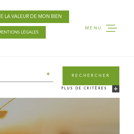
E LA VALEUR DE MON BIEN
MENU
MENTIONS LÉGALES
ACCUEIL
NOS AGENC
T
RECHERCHER
VENTES
PLUS DE CRITÈRES
LOCATIONS
4
GESTION L