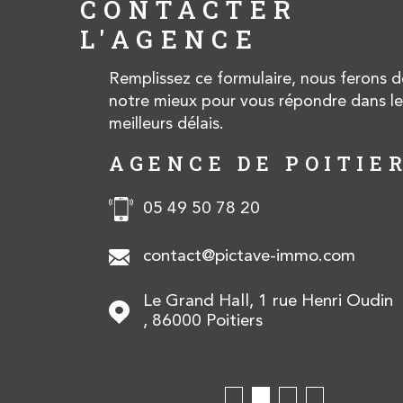
CONTACTER
L'AGENCE
Remplissez ce formulaire, nous ferons d
notre mieux pour vous répondre dans le
meilleurs délais.
O
AGENCE DE POITIE
05 49 50 78 20
com
contact@pictave-immo.com
Le Grand Hall, 1 rue Henri Oudin
600
Lusignan
86000
Poitiers