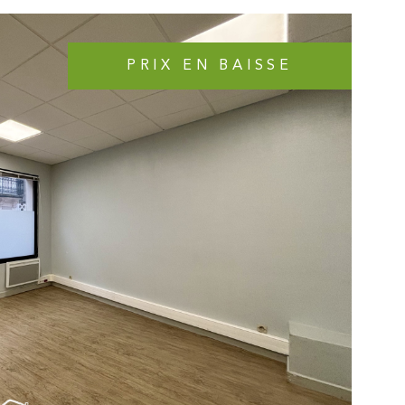
t rares en ce moment sur le marché ! En sus du prix,
acquérir une ou plusieurs places de parking sécurisé en
e à côté de l'appartement. Ce bien vous est proposé
ACHER agent commercial RSAC POITIERS 889908877
PRIX EN BAISSE
ns sur les risques auxquels ce bien est exposé sont
r le site Géorisques
IR LE BIEN