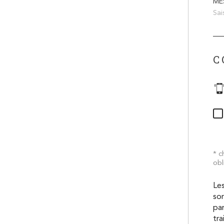
ME
C
* 
obl
Les
son
pa
tra