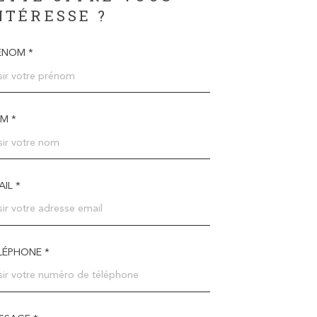
NTÉRESSE ?
ÉNOM *
M *
IL *
LÉPHONE *