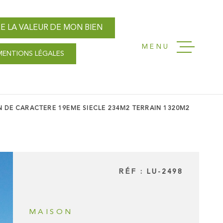
E LA VALEUR DE MON BIEN
MENU
MENTIONS LÉGALES
ACCUEIL
NOS AGENC
 DE CARACTERE 19EME SIECLE 234M2 TERRAIN 1320M2
VENTES
LOCATIONS
RÉF :
LU-2498
GESTION L
MAISON