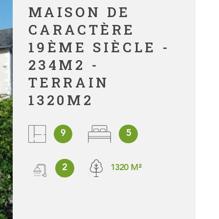
MAISON DE
CONNAÎTRE
DE MON BI
CARACTÈRE
19ÈME SIÈCLE -
INVESTISS
234M2 -
LOCATIF
TERRAIN
1320M2
MON PROJE
IMMOBILIER
9
5
CONTACT
2
1320 M²