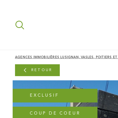
Aller
Aller
Aller
Aller
à
à
au
au
:
la
menu
contenu
recherche
principal
AGENCES IMMOBILIÈRES LUSIGNAN, VASLES, POITIERS ET
RETOUR
EXCLUSIF
COUP DE COEUR