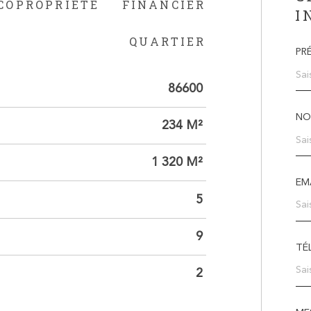
COPROPRIÉTÉ
FINANCIER
I
QUARTIER
PR
86600
NO
234 M²
1 320 M²
EMA
5
9
TÉ
2