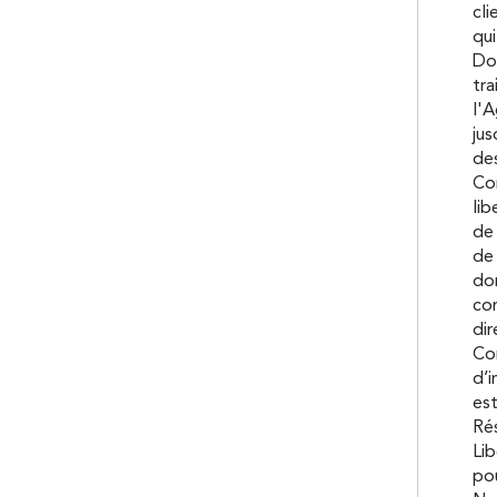
cli
qui
Don
tra
l'A
ju
des
Con
lib
de 
de 
don
co
dir
Con
d’i
est
Rés
Lib
pou