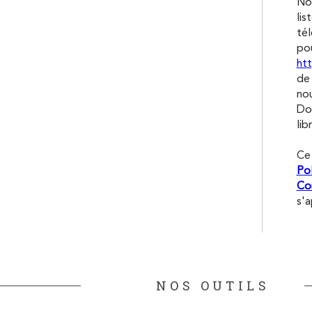
Nou
lis
tél
pou
htt
de 
nou
Don
lib
Ce
Pol
Con
s'a
NOS OUTILS